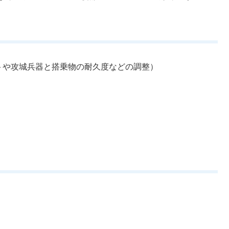
トや攻城兵器と搭乗物の耐久度などの調整）
。
）