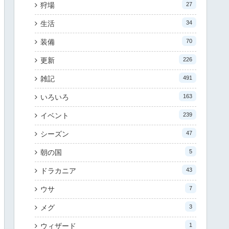
狩場
27
生活
34
装備
70
更新
226
雑記
491
いろいろ
163
イベント
239
シーズン
47
朝の国
5
ドラカニア
43
ウサ
7
メグ
3
ウィザード
1