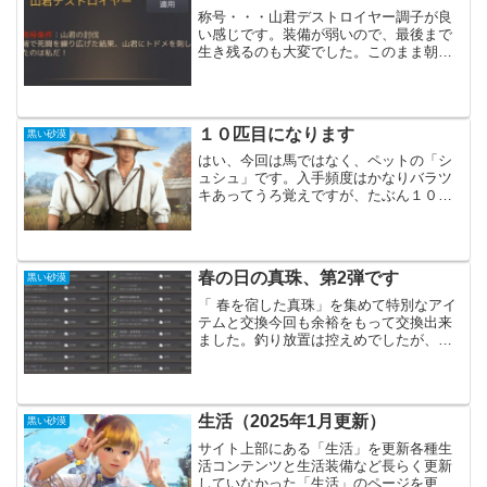
称号・・・山君デストロイヤー調子が良
い感じです。装備が弱いので、最後まで
生き残るのも大変でした。このまま朝の
国全てのボスの称号を取ってしまいたい
です。ぴんふ残るはあと２つだー。
１０匹目になります
黒い砂漠
はい、今回は馬ではなく、ペットの「シ
ュシュ」です。入手頻度はかなりバラツ
キあってうろ覚えですが、たぶん１０匹
目のはずです。畑を１０面、なるべく栽
培しているので、そこそこ効率は良いと
思っています。・・・面倒になってきて
品種改良からの余った種は...
春の日の真珠、第2弾です
黒い砂漠
「 春を宿した真珠」を集めて特別なアイ
テムと交換今回も余裕をもって交換出来
ました。釣り放置は控えめでしたが、問
題無かった感じです。獲得期限は近づい
ていますが、交換期限はまだ余裕があり
ます。ですが、忘れないうちに交換して
おくと良いと思います。...
生活（2025年1月更新）
黒い砂漠
サイト上部にある「生活」を更新各種生
活コンテンツと生活装備など長らく更新
していなかった「生活」のページを更新