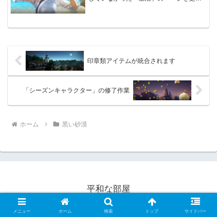
しました。ここ最近でかなりのアップデ
ートが行われ、効率が上がっています。
特に「釣り」が凄く、空いた時間は全て
釣りに費やすべきです。ま...
印章類アイテムが統合されます
「シーズンキャラクター」の修了作業
ホーム
黒い砂漠
平和な部屋
© 2022 平和な部屋.
メニュー
ホーム
検索
トップ
サイドバー