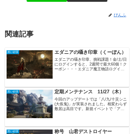
ぴんふ
関連記事
エダニアの囁き印章（くーぽん）
黒い砂漠
エダニアの囁き印章、挑戦課題！金/土/日
にログインすると、2週間で最大60個！ク
ーポン・・・エダニア魔王物語ログイン
するだけで「エダニアの囁き印章」が貰
えるイベントが始まっています。またク
ーポンでも印象が貰えます。印章を全て
のアイテムを入手...
定期メンテナンス 11/27（木）
黒い砂漠
今回のアップデートでは「八/九/十災シニ
(大倀鬼)」が実装されました。相変わらず
敷居は高目です。新規イベントで「アグ
リスの熱気の回復量 +20,000」になって
います。MOB狩りを頑張らないと溢れて
しまいそうです。主要アップデート大倀
鬼の難...
称号 山君デストロイヤー
黒い砂漠