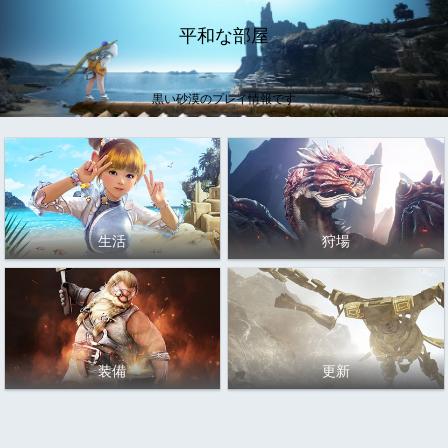
平和な部屋
黒い砂漠のプレイ情報です
生活
狩場
装備
更新