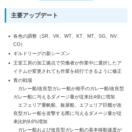
主要アップデート
各色の調整（SR、VK、WT、KT、MT、SG、NV、
CO）
ギルドリーグの新シーズン
王室工房の加工拠点で労働者が作業中に選択したア
イテムが変更されても作業を続行できるように修正
青の戦場
ガレー船/改良型ガレー船が相手のガレー船/改良型
ガレー船に与えるダメージ量が従来比4倍に増加
エフェリア重帆船、板屋船、エフェリア巨艦が改
良型ガレー船を攻撃する際に与えるダメージ量が従
来比約9.6%増加
ガレー船および改良型ガレー船の基本移動速度が