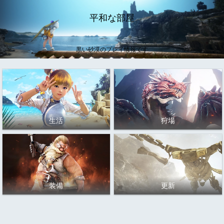
平和な部屋
黒い砂漠のプレイ情報です
生活
狩場
装備
更新