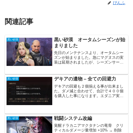
ぴんふ
関連記事
黒い砂漠 オータムシーズンが始
黒い砂漠
まりました
先日のメンテナンスより、オータムシー
ズンが始まりました。急にマグヌスの実
装は延期されましたが、シーズンサーバ
ーは予定通りの実装です。ただ今回のア
ップデートでは不具合が多く、何度かパ
ッチが当たっています。メンテ後すぐに
デキアの遺物 – 全ての回避力
黒い砂漠
ログインしたままの方は、...
デキアの回避も２個揃える事が出来まし
た。ダメ減と合わせて、合計で４００個
を購入した事になります。エダニア実装
直後からなぜか流通量が増え、たくさん
買えました。ただその後、徐々に流通量
が減り、最後は数日に１個買えるかもと
いった感じでした。次は遺...
戦闘システム改編
黒い砂漠
覚醒ドラカニアマクタナンの竜骨 クリ
ティカルダメージ量増加 +10% → 削除