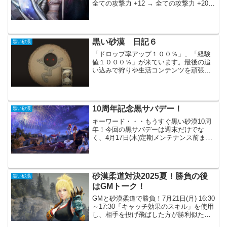
全ての攻撃力 +12 → 全ての攻撃力 +20ク
リティカルダメージ量増加効果の削除に
伴い、覚醒ドラカニアのスキル倍率が5%
増加先日のアップデートで戦闘システム
の...
黒い砂漠 日記６
黒い砂漠
「ドロップ率アップ１００％」、「経験
値１０００％」が来ています。最後の追
い込みで狩りや生活コンテンツを頑張っ
ていますが、目標としていたイヤリング
改良や道人レベルは難しそうです。狩り
について経験値アップがここ１ヶ月くら
い続いています。私はレベ...
10周年記念黒サバデー！
黒い砂漠
キーワード・・・もうすぐ黒い砂漠10周
年！今回の黒サバデーは週末だけでな
く、4月17日(木)定期メンテナンス前まで
大丈夫です。今のうちにチャットで発言
しておきましょう。報酬は「クロン石」
500個で、なかなか美味しいです。ぴんふ
もうすぐ黒い砂...
砂漠柔道対決2025夏！勝負の後
黒い砂漠
はGMトーク！
GMと砂漠柔道で勝負！7月21日(月) 16:30
～17:30「キャッチ効果のスキル」を使用
し、相手を投げ飛ばした方が勝利似たよ
うなイベントはこれまでも開催されてい