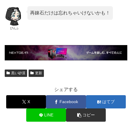
再錬石だけは忘れちゃいけないかも！
ぴんふ
黒い砂漠
更新
シェアする
X
Facebook
はてブ
LINE
コピー