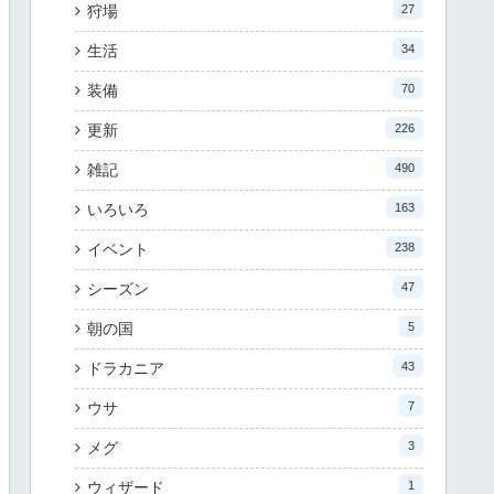
狩場
27
生活
34
装備
70
更新
226
雑記
490
いろいろ
163
イベント
238
シーズン
47
朝の国
5
ドラカニア
43
ウサ
7
メグ
3
ウィザード
1