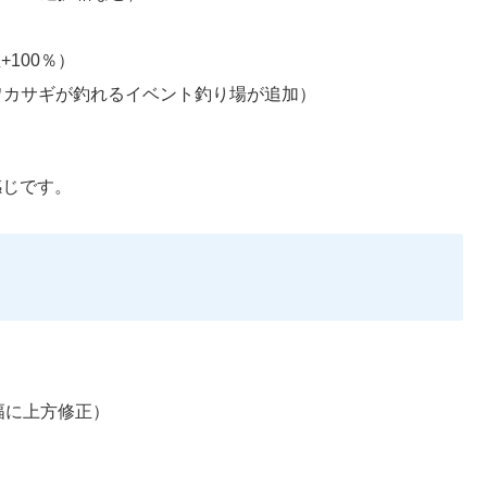
+100％）
楼にワカサギが釣れるイベント釣り場が追加）
感じです。
幅に上方修正）