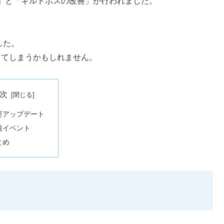
」と「ギルドボスの改善」が行われました。
した。
じてしまうかもしれません。
次
要アップデート
規イベント
とめ