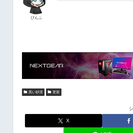
ぴんふ
黒い砂漠
更新
X