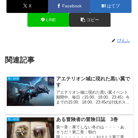
X
Facebook
はてブ
LINE
コピー
ぴんふ
関連記事
アエテリオン城に現れた黒い翼で
黒い砂漠
す
アエテリオン城に現れた黒い翼イベント
期間中、毎日（15:00、18:00、23:45）今
までの15:00、18:00、23:45の討伐ボスで
一番おいしいかもしれません。討伐時間
が短く、ドロップも良い物が多いです。
ただ戦闘のバフアイテムだけは...
ある冒険者の冒険日誌 3巻
黒い砂漠
第一章：果てしない冬の山・・・・あ、
そうだ！第二章：朝の
国・・・・・・・・・おはよう第三章：