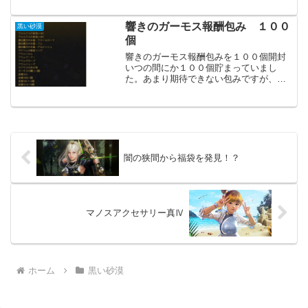
ボス産の「煌めく光明石」もあります。
取引所での流通は相変わらず少ないの
で、自力で集めるしかありません。「浄
響きのガーモス報酬包み １００
黒い砂漠
化された光明石」だけでは厳...
個
響きのガーモス報酬包みを１００個開封
いつの間にか１００個貯まっていまし
た。あまり期待できない包みですが、可
能性はゼロではありません。はい、心臓
はゼロでした。ガーモスの血石が４個も
出ている事に驚きです。（前回は確か１
個だったはず）血石は依頼達...
闇の狭間から福袋を発見！？
マノスアクセサリー真Ⅳ
ホーム
黒い砂漠