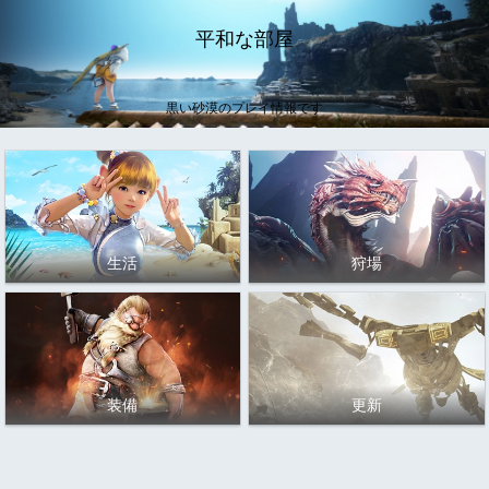
平和な部屋
黒い砂漠のプレイ情報です
生活
狩場
装備
更新