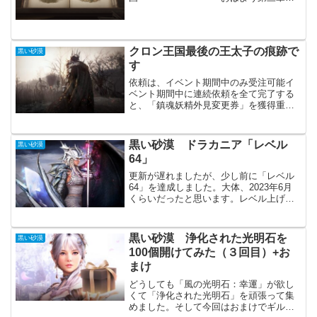
ウルキタ・・・・・・・・これはもう私
のものです第四章：これからも続く冒
険・・・To Be Continued最後の「ある冒
険者の冒険日誌」が実装され...
クロン王国最後の王太子の痕跡で
黒い砂漠
す
依頼は、イベント期間中のみ受注可能イ
ベント期間中に連続依頼を全て完了する
と、「鎮魂妖精外見変更券」を獲得重い
腰を上げて依頼をクリアしてきました。
途中、一度だけボス戦闘があるので、あ
る程度の装備があった方が良いです。最
黒い砂漠 ドラカニア「レベル
黒い砂漠
後に依頼が途切れますが、...
64」
更新が遅れましたが、少し前に「レベル
64」を達成しました。大体、2023年6月
くらいだったと思います。レベル上げの
後半は、疲労感をかなり感じていたこと
を覚えています。レベル64投稿記事を見
直してみると2023年2月後半に「レベル
黒い砂漠 浄化された光明石を
黒い砂漠
63」を達成...
100個開けてみた（３回目）+お
まけ
どうしても「風の光明石：幸運」が欲し
くて「浄化された光明石」を頑張って集
めました。そして今回はおまけでギルド