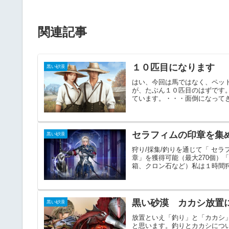
関連記事
１０匹目になります
黒い砂漠
はい、今回は馬ではなく、ペッ
が、たぶん１０匹目のはずです
ています。・・・面倒になってき
セラフィムの印章を集
黒い砂漠
狩り/採集/釣りを通じて「 セラ
章」を獲得可能（最大270個）
箱、クロン石など）私は１時間狩
黒い砂漠 カカシ放置
黒い砂漠
放置といえ「釣り」と「カカシ
と思います。釣りとカカシにつ