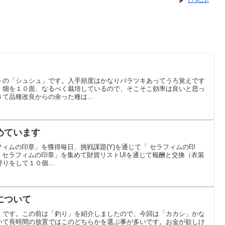
トの「シュシュ」です。入手頻度はかなりバラツキあってうろ覚えです
。畑を１０面、なるべく栽培しているので、そこそこ効率は良いと思っ
て品種改良からの余った種は...
めています
フィムの印章」を獲得毎日、挑戦課題(Y)を通じて「 セラフィムの印
「 セラフィムの印章」を集めて財貨リストUIを通じて報酬と交換（衣装
りをして１０個...
について
」です。この前は「釣り」を紹介しましたので、今回は「カカシ」かな
いて長時間の放置ではこのどちらかを選ぶ事が多いです。お金が欲しけ