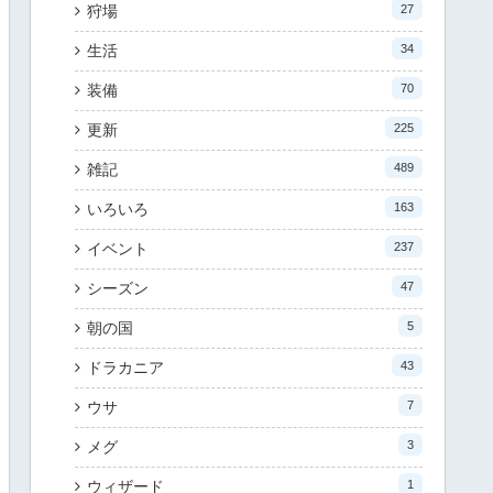
狩場
27
生活
34
装備
70
更新
225
雑記
489
いろいろ
163
イベント
237
シーズン
47
朝の国
5
ドラカニア
43
ウサ
7
メグ
3
ウィザード
1