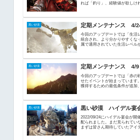
れば「釣り」、経験値が欲しけれ
定期メンテナンス 4/2
黒い砂漠
今回のアップデートでは「生活
統合され、より分かりやすくな
属で適用されていた生活レベルが
定期メンテナンス 4/
黒い砂漠
今回のアップデートでは「赤の
せたイベントが始まっています。
獲得するための最低条件が追加、
黒い砂漠 ハイデル宴
黒い砂漠
2022/09/24にハイデル宴
配られました。まだ見られてい
まずは皆さん期待していたアイテ