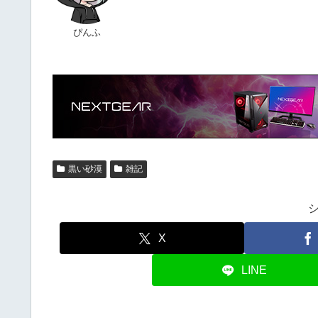
ぴんふ
黒い砂漠
雑記
X
LINE