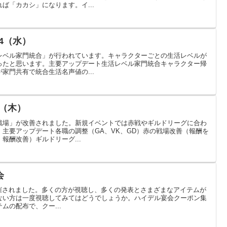
ば「カカシ」になります。イ...
4（水）
レベル家門統合」が行われています。キャラクターごとの生活レベルが
ったと思います。主要アップデート生活レベル家門統合キャラクター帰
家門共有で統合生活名声値の...
9（木）
戦場」が改善されました。新規イベントでは赤戦やギルドリーグに合わ
主要アップデート各職の調整（GA、VK、GD）赤の戦場改善（報酬を
報酬改善）ギルドリーグ...
会
会が開催されました。多くの方が視聴し、多くの発表とさまざまなアイテムが
ない方は一度視聴してみてはどうでしょうか。ハイデル宴会クーポン集
ムの配布で、クー...