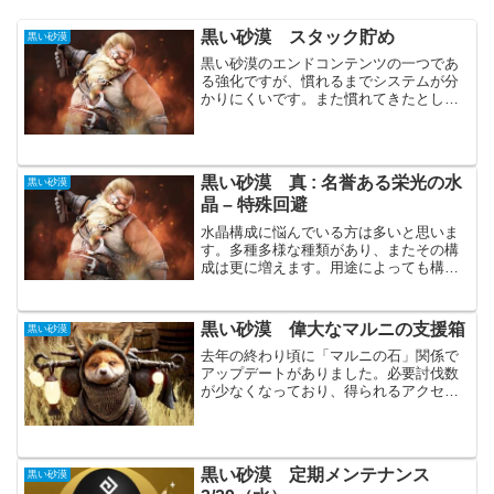
黒い砂漠 スタック貯め
黒い砂漠
黒い砂漠のエンドコンテンツの一つであ
る強化ですが、慣れるまでシステムが分
かりにくいです。また慣れてきたとして
も非常に無駄な作業と多くの時間がかか
ります。黒い砂漠実装当初よりも大幅に
緩和された事もありますので参考にして
ください。今回紹介する方...
黒い砂漠 真 : 名誉ある栄光の水
黒い砂漠
晶 – 特殊回避
水晶構成に悩んでいる方は多いと思いま
す。多種多様な種類があり、またその構
成は更に増えます。用途によっても構成
は変わるので、なかなか決めきれないと
思います。そんな中でもほとんどの方が
使用していると思われるのが「真 : 名誉
黒い砂漠 偉大なマルニの支援箱
黒い砂漠
ある栄光の水晶 - ...
去年の終わり頃に「マルニの石」関係で
アップデートがありました。必要討伐数
が少なくなっており、得られるアクセサ
リーが豪華になりました。これまでの
「マルニの支援箱」は正直、捨ててしま
っても良いくらいの微妙な物でした。今
回はある程度「偉大なマルニ...
黒い砂漠 定期メンテナンス
黒い砂漠