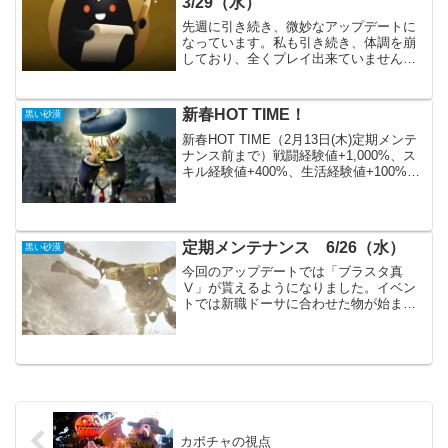
3/29（水）
先週に引き続き、微妙なアップデートに
なっています。私も引き続き、体調を崩
しており、全くプレイ出来ていません。
早く黒い砂漠をプレイ出来る様になりた
いです。今回は「メグ」のスキル調整が
された事以外はあまり重要な事は無さそ
新春HOT TIME！
黒い砂漠
うです。主要なアップデー...
新春HOT TIME（2月13日(木)定期メンテ
ナンス前まで）戦闘経験値+1,000%、ス
キル経験値+400%、生活経験値+100%、
アイテム獲得確率+100%一か月以上続い
たHOTTIMEも終わりが近づいています。
長すぎて私は最近さばりが...
定期メンテナンス 6/26（水）
黒い砂漠
今回のアップデートでは「ブラスタ真
Ⅴ」が貰えるようになりました。イベン
トでは新職ドーサに合わせた物が始まっ
ています。現状の最強武器が配布される
時代が来てしまいましたね。主要アップ
デート真Vブラックスターメイン/覚醒武
器獲得真Vブラックスター...
カボチャの視点