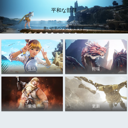
平和な部屋
黒い砂漠のプレイ情報です
生活
狩場
装備
更新