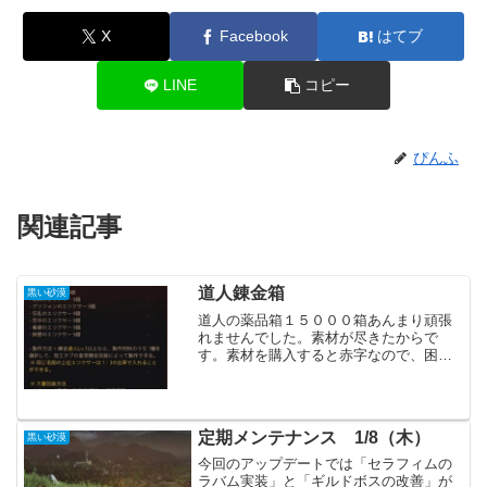
X
Facebook
はてブ
LINE
コピー
ぴんふ
関連記事
道人錬金箱
黒い砂漠
道人の薬品箱１５０００箱あんまり頑張
れませんでした。素材が尽きたからで
す。素材を購入すると赤字なので、困っ
ています。それでも２ヶ月分ほどは納品
分を確保出来ました。錬金に関しては素
材を自力で集めるか、レベル上げと割り
切って購入するかで選択する...
定期メンテナンス 1/8（木）
黒い砂漠
今回のアップデートでは「セラフィムの
ラバム実装」と「ギルドボスの改善」が