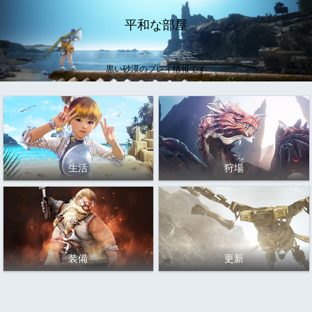
平和な部屋
黒い砂漠のプレイ情報です
生活
狩場
装備
更新