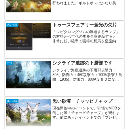
行われました。ギルドボスはかなり美味
しくなっています。新規イベントでは
「搭乗物HOT TIME」が始まりました。
今までのHOTTIMEに比べるとどうしても
微妙に感じてし...
トゥースフェアリー蛍光の欠片
黒い砂漠
「レピタロングソムの浮遊するランプ」
の材料6～8世代の馬を皇室納品すると、
非常に低い確率で獲得幻想馬を皇室納品
すると、低い確率で獲得皇室納品する時
にエフェクトが発生し、追加で「トゥー
スフェアリー蛍光の欠片」が表示されま
した。６世代馬の納品時...
シクライア遺跡の下層部です
狩場
シクライア海底遺跡の下層部攻撃力：
395、防御力：460攻撃力：1905(攻撃力制
限：1935)、防御力：800A３９０になっ
たので、ついにシクライア遺跡の下層部
に行ってきました。バフもりもりでギリ
ギリ攻撃力が足りる感じです。防御力に
関して...
黒い砂漠 チャッピチャップ
黒い砂漠
現在開催中のイベントで、狩場でMOBを
倒した際「チャッピチャップ」が現れま
す。前にあったイベントでの「プレゼン
トボックス」と似たような感じです。た
だ出現の仕方やアイテムの入手方法が若