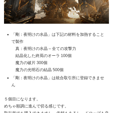
「剛：夜明けの水晶」は下記の材料を加熱すること
で製作
真：夜明けの水晶 – 全ての攻撃力
結晶化した終焉のオーラ 100個
魔力の破片 300個
魔力の光明石の結晶 500個
「剛：夜明けの水晶」は統合取引所に登録できませ
ん
５個目になります。
めちゃ順調に進んで切る感じです。