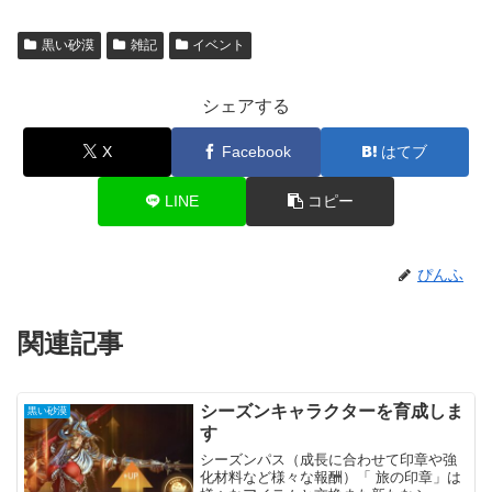
黒い砂漠
雑記
イベント
シェアする
X
Facebook
はてブ
LINE
コピー
ぴんふ
関連記事
シーズンキャラクターを育成しま
黒い砂漠
す
シーズンパス（成長に合わせて印章や強
化材料など様々な報酬）「 旅の印章」は