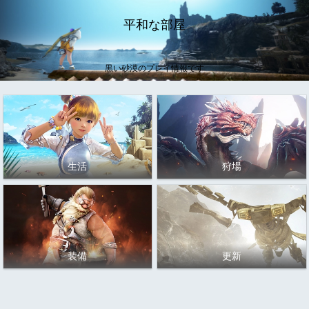
平和な部屋
黒い砂漠のプレイ情報です
生活
狩場
装備
更新