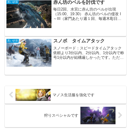
赤ん坊のベルを討伐です
黒い砂漠
毎日2回、水宮に赤ん坊のベルが出現
（15:00、19:30） 赤ん坊のベルの侵攻 I
～III（家門あたり週１回、毎週木彫日
00:00に初期化）他のイベントボスとの兼
ね合いか、出現時間がいつもとは違って
います。毎日２回の出現ですが、各サー
バー...
スノボ タイムアタック
黒い砂漠
スノーボード：スピードタイムアタック
依頼より3分以内、2分以内、1分以内で称
号1分以内が結構厳しかったです。ただジ
ャンプしなくてもギリギリクリアは出来
ます。かなりギリギリでした。常にドリ
フト、方向転換時にカメラ視野を調整、
直線では加速でなん...
マノス生活服を強化です
狩りスペシャルです