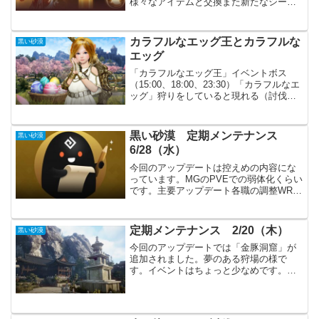
様々なアイテムと交換また新たなシーズ
ンが始まりました。今までより強化アイ
テム関係が簡略化されています。ナル装
備がなくなり、トゥバラ装備に統一され
カラフルなエッグ王とカラフルな
黒い砂漠
ました。強化素材はブラ...
エッグ
「カラフルなエッグ王」イベントボス
（15:00、18:00、23:30）「カラフルなエ
ッグ」狩りをしていると現れる（討伐し
て様々な報酬）「カラフルなエッグ王」
になるべく通っています。ですが、まっ
たく家具がドロップしません。財貨リス
黒い砂漠 定期メンテナンス
黒い砂漠
トUIで交...
6/28（水）
今回のアップデートは控えめの内容にな
っています。MGのPVEでの弱体化くらい
です。主要アップデート各職の調整WR、
RG、GA、MT、WSの調整MGのPvEスキ
ルダメージ量が下方修正MGだけPVE効率
がかなり高かったようです。ただ来週に
定期メンテナンス 2/20（木）
黒い砂漠
はMG...
今回のアップデートでは「金豚洞窟」が
追加されました。夢のある狩場の様で
す。イベントはちょっと少なめです。今
週もまったり出来そうな感じかもしれま
せん。主要アップデートソラレの闘技場
（見習い兵士区間で勝利した際の報酬が
「激励のソラレ箱」に変更）...