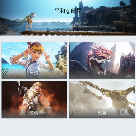
平和な部屋
黒い砂漠のプレイ情報です
生活
狩場
装備
更新