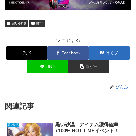
黒い砂漠
雑記
シェアする
X
Facebook
はてブ
LINE
コピー
ぴんふ
関連記事
黒い砂漠 アイテム獲得確率
黒い砂漠
+100% HOT TIMEイベント！