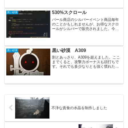
購入できますので忘れない様にしましょ
う。イベント等が少ないですが、コツコ
ツと積み重ねる事が大切です。特に有益
530%スクロール
黒い砂漠
なアイテムが簡単に入...
パール商店のシルバーイベント商品毎年
のことかもしれませんが、お得なスクロ
ールがシルバーで販売されました。今は
他にも毎日便利なアイテムと週一でフェ
スティバルサイコロも販売されていま
す。私はまだ前回販売分も残っています
が、どんどん使った方が良い...
黒い砂漠 A309
黒い砂漠
割とあっさり、A309を超えました。ここ
までくると、攻撃力ボーナスも頭打ちで
す。それでも多少なりとも強く慣れたと
は思います。前回の装備更新からは1～2
週間ほどです。取引所での購入による装
備更新なので、苦労した感は少ないで
す。ただこれで手持ち...
不浄な貪食の水晶を制作しました