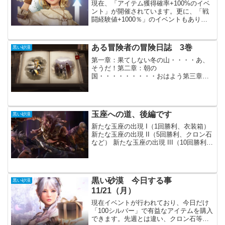
現在、「アイテム獲得確率+100%のイベ
ント」が開催されています。更に、「戦
闘経験値+1000％」のイベントもありま
す。今週末はMOB狩りをがんばりましょ
う。アイテム獲得確率+100% HOT TIME
イベント！ファンミーティング開催記
ある冒険者の冒険日誌 3巻
黒い砂漠
念！...
第一章：果てしない冬の山・・・・あ、
そうだ！第二章：朝の
国・・・・・・・・・おはよう第三章：
ウルキタ・・・・・・・・これはもう私
のものです第四章：これからも続く冒
険・・・To Be Continued最後の「ある冒
険者の冒険日誌」が実装され...
玉座への道、後編です
黒い砂漠
新たな玉座の出現 I（1回勝利、衣装箱）
新たな玉座の出現 II（5回勝利、クロン石
など） 新たな玉座の出現 III（10回勝利、
強化箱など）ソラレの闘技場が終わりま
せん。依頼もあるので、やらない選択肢
も取れません。私のメインキャラクター
で...
黒い砂漠 今日する事
黒い砂漠
11/21（月）
現在イベントが行われており、今日だけ
「100シルバー」で有益なアイテムを購入
できます。先週とは違い、クロン石等が