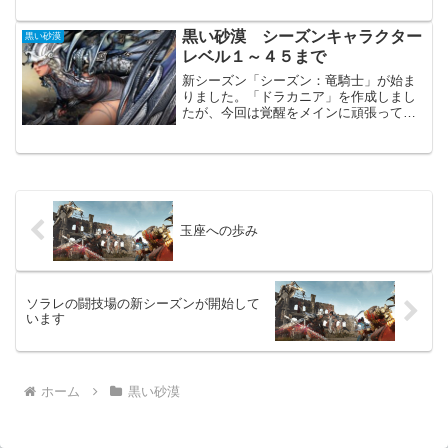
の結晶 500個「剛：夜明けの水晶」は統
合取引所に登録できません最後の６個目
黒い砂漠 シーズンキャラクター
黒い砂漠
が揃い...
レベル１～４５まで
新シーズン「シーズン：竜騎士」が始ま
りました。「ドラカニア」を作成しまし
たが、今回は覚醒をメインに頑張ってい
ます。覚醒になると一気にスキルが増え
て混乱してしまいますが、どこかで慣れ
れるのでしょうか？レベル１～４５まで
オープニング前シーズンで...
玉座への歩み
ソラレの闘技場の新シーズンが開始して
います
ホーム
黒い砂漠