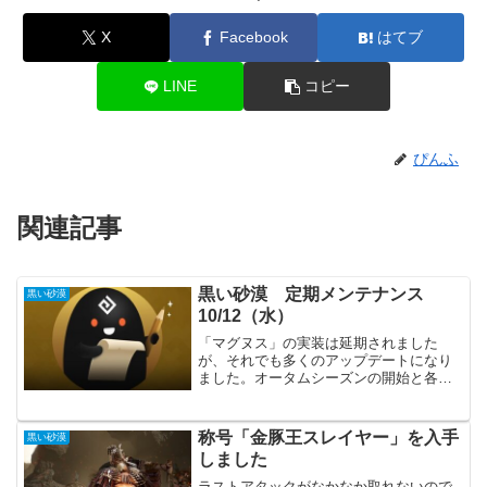
X
Facebook
はてブ
LINE
コピー
ぴんふ
関連記事
黒い砂漠 定期メンテナンス
黒い砂漠
10/12（水）
「マグヌス」の実装は延期されました
が、それでも多くのアップデートになり
ました。オータムシーズンの開始と各職
の大幅な改善がメインですが、それ以外
にも確認する事が多くあります。主要な
アップデート「シーズン：2022オータ
称号「金豚王スレイヤー」を入手
黒い砂漠
ム」スタート！生活経験値...
しました
ラストアタックがなかなか取れないので