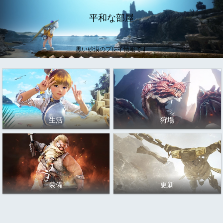
平和な部屋
黒い砂漠のプレイ情報です
生活
狩場
装備
更新