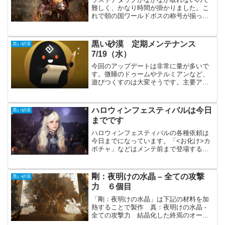
難しく、かなり時間が掛かりました。こ
れで朝の国ワールドボスの称号が揃った
事になります。私が知らないだけで別の
方法があるのかもしれませんが、この系
統の称号はもう少し取りやすくして欲し
黒い砂漠 定期メンテナンス
黒い砂漠
いです。称号は取れました...
7/19（水）
今回のアップデートは非常に量が多いで
す。微睡のドゥームやテルミアンなど、
遊びつくすのは大変そうです。主要アッ
プデート微睡みの幻想馬夢想により誕生
する新たな幻想馬、微睡みのドゥームが
追加微睡みの幻想馬「夢想」 - 成功確率
ハロウィンフェスティバルは今日
黒い砂漠
上昇システム微睡みの...
までです
ハロウィンフェスティバルの各種依頼は
今日までになっています。「<お化け>カ
ボチャ」などはメンテ前まで登場するよ
うではあります。今回のハロウィンイベ
ントは少し物足りなく感じました。イベ
ント会場的な物やボス的な物が無かった
剛：夜明けの水晶 – 全ての攻撃
黒い砂漠
からでしょうか？今から...
力 ６個目
「剛：夜明けの水晶」は下記の材料を加
熱することで製作 真：夜明けの水晶 -
全ての攻撃力 結晶化した終焉のオーラ
100個 魔力の破片 300個 魔力の光明石