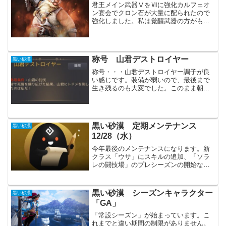
君王メイン武器ⅤをⅦに強化カルフェオ
ン宴会でクロン石が大量に配られたので
強化しました。私は覚醒武器の方がもう
真Ⅶなので、表記攻撃力が上がる方を強
化した方が良かったかもしれません。た
だ何となく武器を「Ⅶ」で揃えたかった
だけです。メイン武器は真...
称号 山君デストロイヤー
黒い砂漠
称号・・・山君デストロイヤー調子が良
い感じです。装備が弱いので、最後まで
生き残るのも大変でした。このまま朝の
国全てのボスの称号を取ってしまいたい
です。ぴんふ残るはあと２つだー。
黒い砂漠 定期メンテナンス
黒い砂漠
12/28（水）
今年最後のメンテナンスになります。新
クラス「ウサ」にスキルの追加、「ソラ
レの闘技場」のプレシーズンの開始など
がありました。年末年始も忙しくなりそ
うです。主要なアップデート新クラス
「ウサ」にスキル追加「スキル錬成 - ラ
黒い砂漠 シーズンキャラクター
黒い砂漠
バムの悟りスキル」6種...
「GA」
「常設シーズン」が始まっています。こ
れまでと違い期間の制限がありません。