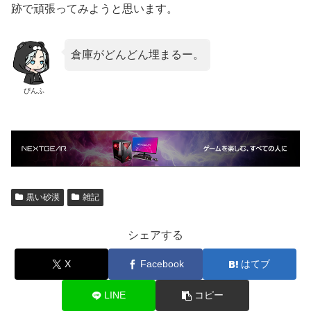
跡で頑張ってみようと思います。
倉庫がどんどん埋まるー。
ぴんふ
黒い砂漠
雑記
シェアする
X
Facebook
はてブ
LINE
コピー