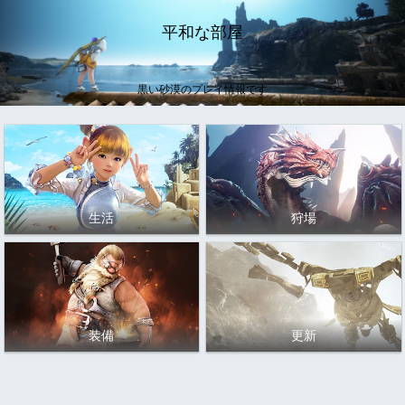
平和な部屋
黒い砂漠のプレイ情報です
生活
狩場
装備
更新