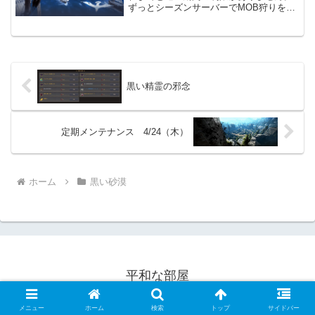
ずっとシーズンサーバーでMOB狩りを行
えます。ただシーズンサーバーに拘る必
要はあまりありません。いつでもシーズ
ンキャラクターを作成出来る事が一番の
メリットだと思います。...
黒い精霊の邪念
定期メンテナンス 4/24（木）
ホーム
黒い砂漠
平和な部屋
© 2022 平和な部屋.
メニュー
ホーム
検索
トップ
サイドバー