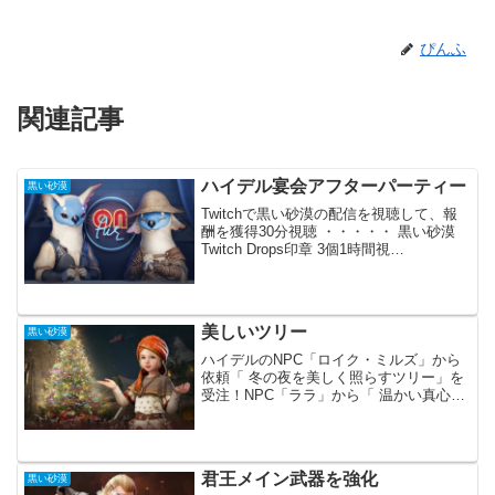
ぴんふ
関連記事
ハイデル宴会アフターパーティー
黒い砂漠
Twitchで黒い砂漠の配信を視聴して、報
酬を獲得30分視聴 ・・・・・ 黒い砂漠
Twitch Drops印章 3個1時間視
聴・・・・・ 強化支援箱 IV、ヴォルクス
の助言 II2時間視聴・・・・・堕落した不
滅のオイル 6個、森の震怒 3個...
美しいツリー
黒い砂漠
ハイデルのNPC「ロイク・ミルズ」から
依頼「 冬の夜を美しく照らすツリー」を
受注！NPC「ララ」から「 温かい真心の
ツリー飾り」を購入してNPC「ロイク・
ミルズ」に渡して依頼を完了しよう！「
温かい真心のツリー飾り」は1個
1,000,000...
君王メイン武器を強化
黒い砂漠