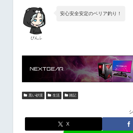
安心安全安定のベリア釣り！
ぴんふ
黒い砂漠
生活
雑記
X