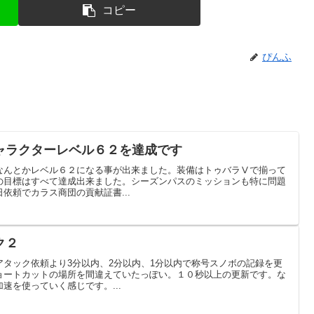
コピー
ぴんふ
ャラクターレベル６２を達成です
なんとかレベル６２になる事が出来ました。装備はトゥバラⅤで揃って
の目標はすべて達成出来ました。シーズンパスのミッションも特に問題
依頼でカラス商団の貢献証書...
ク２
タック依頼より3分以内、2分以内、1分以内で称号スノボの記録を更
ョートカットの場所を間違えていたっぽい。１０秒以上の更新です。な
速を使っていく感じです。...