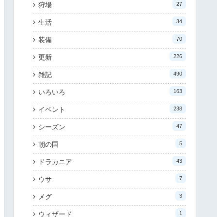
狩場
27
生活
34
装備
70
更新
226
雑記
490
いろいろ
163
イベント
238
シーズン
47
朝の国
5
ドラカニア
43
ウサ
7
メグ
3
ウィザード
1