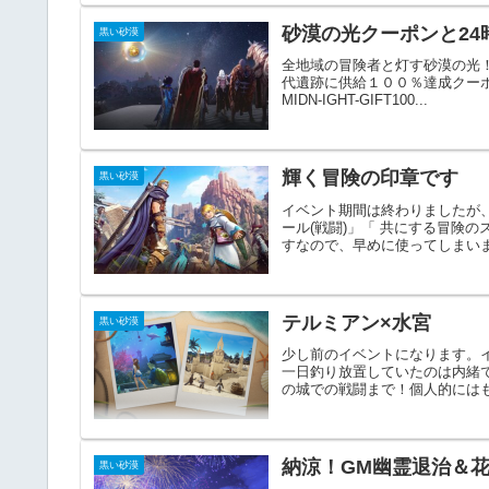
砂漠の光クーポンと2
黒い砂漠
全地域の冒険者と灯す砂漠の光
代遺跡に供給１００％達成クーポン・
MIDN-IGHT-GIFT100...
輝く冒険の印章です
黒い砂漠
イベント期間は終わりましたが
ール(戦闘)」「 共にする冒険の
すなので、早めに使ってしまいま
テルミアン×水宮
黒い砂漠
少し前のイベントになります。
一日釣り放置していたのは内緒
の城での戦闘まで！個人的にはも
納涼！GM幽霊退治＆
黒い砂漠