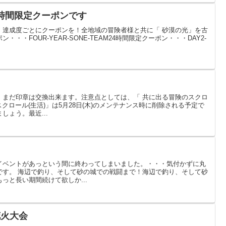
4時間限定クーポンです
！達成度ごとにクーポンを！全地域の冒険者様と共に「 砂漠の光」を古
・・FOUR-YEAR-SONE-TEAM24時間限定クーポン・・・DAY2-
、まだ印章は交換出来ます。注意点としては、「 共に出る冒険のスクロ
スクロール(生活)」は5月28日(木)のメンテナンス時に削除される予定で
しょう。最近...
イベントがあっという間に終わってしまいました。・・・気付かずに丸
です。 海辺で釣り、そして砂の城での戦闘まで！海辺で釣り、そして砂
っと長い期間続けて欲しか...
花火大会