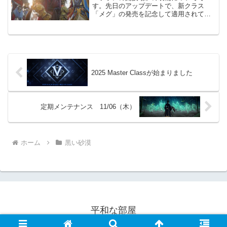
す。先日のアップデートで、新クラス
「メグ」の発売を記念して適用されてい
た家門バフの効果が無くなりました。そ
の為、攻撃力ボーナスと防御力ボーナス
を得る為の装備調整が必要になります。
「ソラレの闘技場」レギュラー...
2025 Master Classが始まりました
定期メンテナンス 11/06（木）
ホーム
黒い砂漠
平和な部屋
© 2022 平和な部屋.