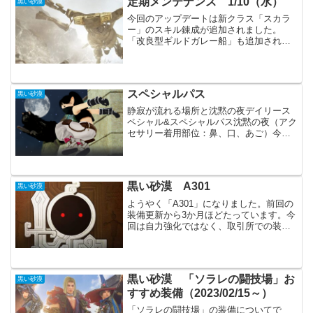
定期メンテナンス 1/10（水）
黒い砂漠
屠...
今回のアップデートは新クラス「スカラ
ー」のスキル錬成が追加されました。
「改良型ギルドガレー船」も追加されて
います。イベントでは「生活50%HOT
TIME」が始まり、生活にも力が入りそう
です。主要アップデートキャラクター各
職の調整（MG、S...
スペシャルパス
黒い砂漠
静寂が流れる場所と沈黙の夜デイリース
ペシャル&スペシャルパス沈黙の夜（アク
セサリー着用部位：鼻、口、あご）今回
のスペシャルパスでは中々良さそうなア
バターが貰えます。黒い砂漠の雰囲気と
合っていて、どのキャラクターにも使え
そうです。ただパール商...
黒い砂漠 A301
黒い砂漠
ようやく「A301」になりました。前回の
装備更新から3か月ほどたっています。今
回は自力強化ではなく、取引所での装備
購入です。それでも「A301」達成は一つ
の目標ではありましたので、うれしいで
す。現在のステータス現在のメインキャ
ラクター、DR...
黒い砂漠 「ソラレの闘技場」お
黒い砂漠
すすめ装備（2023/02/15～）
「ソラレの闘技場」の装備についてで