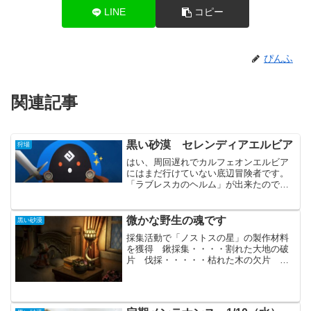
LINE
コピー
ぴんふ
関連記事
黒い砂漠 セレンディアエルビア
狩場
はい、周回遅れでカルフェオンエルビア
にはまだ行けていない底辺冒険者です。
「ラブレスカのヘルム」が出来たので、
次は「イヤリングの改良」を目標に頑張
っています。何度も狩場に修正が入って
おり、今現在の感じをお伝えしたいと思
微かな野生の魂です
黒い砂漠
います。適正攻撃力240...
採集活動で「ノストスの星」の製作材料
を獲得 鍬採集・・・・割れた大地の破
片 伐採・・・・・枯れた木の欠片 樹
液採取・・・透明な生命の根源 採
鉱・・・・・微かな鉱脈の破片 屠
殺・・・・・微かな野生の魂 なめ
し・・・・色褪せた自然の外皮今回は