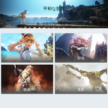
平和な部屋
黒い砂漠のプレイ情報です
生活
狩場
装備
更新