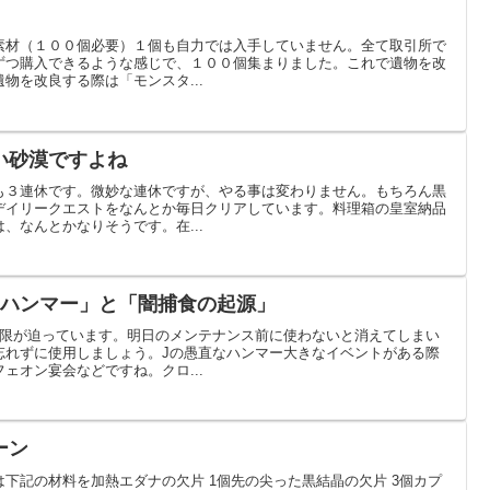
素材（１００個必要）１個も自力では入手していません。全て取引所で
ずつ購入できるような感じで、１００個集まりました。これで遺物を改
物を改良する際は「モンスタ...
い砂漠ですよね
も３連休です。微妙な連休ですが、やる事は変わりません。もちろん黒
デイリークエストをなんとか毎日クリアしています。料理箱の皇室納品
、なんとかなりそうです。在...
なハンマー」と「闇捕食の起源」
期限が迫っています。明日のメンテナンス前に使わないと消えてしまい
忘れずに使用しましょう。Jの愚直なハンマー大きなイベントがある際
ェオン宴会などですね。クロ...
ーン
下記の材料を加熱エダナの欠片 1個先の尖った黒結晶の欠片 3個カプ