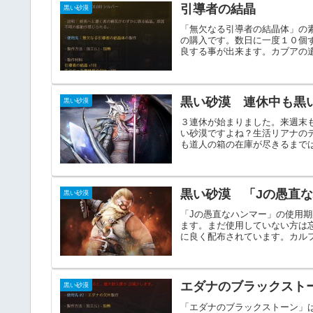
引導者の結晶
黒い砂漠
「無欠なる引導者の結晶体」の
の購入です。数日に一度１０個
良する事が出来ます。カブアの遺
黒い砂漠 連休中も黒
黒い砂漠
３連休が始まりました。来週末
い砂漠ですよね？生活リアナの
も道人の箱の在庫が尽きるまでは
黒い砂漠 「Jの愚直
黒い砂漠
「Jの愚直なハンマー」の使用
ます。まだ使用していない方は
に良く配布されています。カルフ
エダナのブラックスト
黒い砂漠
「エダナのブラックストーン」は