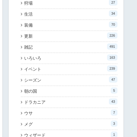
狩場
27
生活
34
装備
70
更新
226
雑記
491
いろいろ
163
イベント
239
シーズン
47
朝の国
5
ドラカニア
43
ウサ
7
メグ
3
ウィザード
1