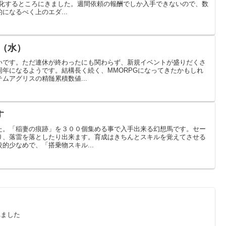
強化するところにきました。週間依頼の報酬でしか入手できないので、数
になるべく上のエダ...
8（水）
いです。ただ連休が終わったにも関わらず、新規イベントが盛りだくさ
年になるようです。結構長く続く、MMORPGになってきたかもしれ
ムアグリスの精髄累積数値...
す
た。「稲妻の痕跡」を３００個集める事で入手出来る幻想馬です。セー
り、落雷を落としたり出来ます。育成はきちんとスキルを覚えてさせる
的少なめで、「搭乗物スキル...
れました