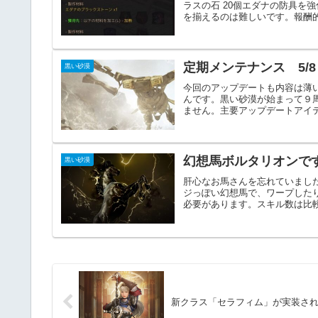
ラスの石 20個エダナの防具を
を揃えるのは難しいです。報酬的
定期メンテナンス 5/
黒い砂漠
今回のアップデートも内容は薄
んです。黒い砂漠が始まって９周
ません。主要アップデートアイテ
幻想馬ボルタリオンで
黒い砂漠
肝心なお馬さんを忘れていまし
ジっぽい幻想馬で、ワープした
必要があります。スキル数は比較
新クラス「セラフィム」が実装さ