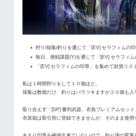
狩り/採集/釣りを通じて「[EV] セラフィムの
毎日、挑戦課題(Y)を通じて「[EV] セラフィ
「[EV] セラフィムの印章」を集めて財貨リ
私は１時間狩りをして１０個ほど。
採集は数個だけ、釣りはバラツキますが２０個も入
取り合えず「[SP] 審判武器、衣装プレミアムセッ
衣装箱は取引所に登録できませんが、そのまま使用
あまり印章を確保出来ていないので、釣り場の変更