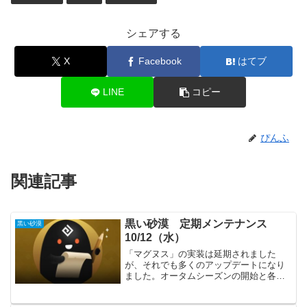
シェアする
X
Facebook
はてブ
LINE
コピー
ぴんふ
関連記事
黒い砂漠 定期メンテナンス
黒い砂漠
10/12（水）
「マグヌス」の実装は延期されました
が、それでも多くのアップデートになり
ました。オータムシーズンの開始と各職
の大幅な改善がメインですが、それ以外
にも確認する事が多くあります。主要な