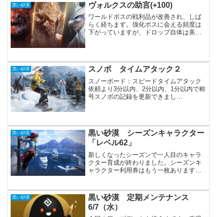
アップデート「シーズン：2022オータ
ヴォルクスの助言(+100)
黒い砂漠
ム」スタート！生活経験値...
ワールドボスの戦利品が改善され、しば
らく経ちます。強化ボスに会える頻度は
下がっていますが、ドロップ自体は美味
しくなった感じです。その中でも驚いた
のが、「ヴォルクスの助言(+100)」で
す。ドロップ品のリストから完全に見逃
していたので、本当に...
スノボ タイムアタック２
黒い砂漠
スノーボード：スピードタイムアタック
依頼より3分以内、2分以内、1分以内で称
号スノボの記録を更新できまし
た。・・・ずっとショートカットの場所
を間違えていたっぽい。１０秒以上の更
新です。なるべくドリフトをせず、要所
で加速を使っていく感じです。...
黒い砂漠 シーズンキャラクター
黒い砂漠
「レベル62」
新しくなったシーズンで一人目のキャラ
クター育成が終わりました。シーズンキ
ャラクター利用券はもう一枚あります
が、しばらく取っておこうと思います。
常時シーズン今回のシーズンからは利用
期間が無くなり、ずっとシーズンサーバ
黒い砂漠 定期メンテナンス
黒い砂漠
ーを利用できます。その為、...
6/7（水）