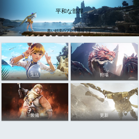
平和な部屋
黒い砂漠のプレイ情報です
生活
狩場
装備
更新