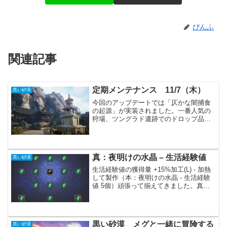
ぴんふ
関連記事
定期メンテナンス 11/7（木）
黒い砂漠
今回のアップデートでは「仄かな闇捕食
の起源」が実装されました。一番人気の
狩場、ツングラド遺跡でのドロップ品
「闇捕食者の精髄」の価格に大きな影響
がありそうです。イベントでは狩場でア
プアールを討伐する事で、今までにない
豪華なアイテムのドロップが...
真：夜明けの水晶 – 生活経験値
黒い砂漠
生活経験値の獲得量 +15%加工(L) - 加熱
して製作（本：夜明けの水晶 - 生活経験
値 5個）頑張って揃えてきました。真の
水晶を製作するには本の水晶が５個必要
です。本の水晶を製作するには元の水晶
が５個必要です。トータルでは夜明けの
精髄１...
黒い砂漠 メグと一緒に冒険する
黒い砂漠