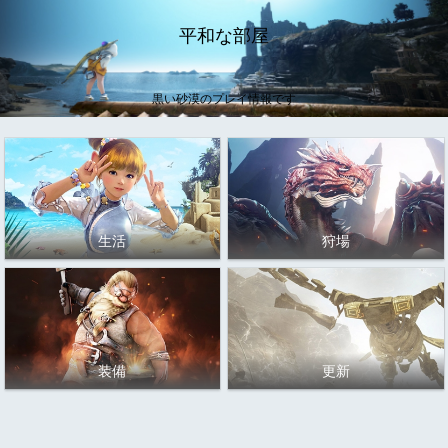
平和な部屋
黒い砂漠のプレイ情報です
生活
狩場
装備
更新