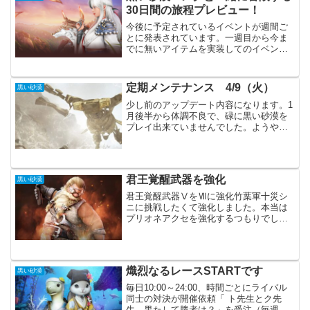
30日間の旅程プレビュー！
今後に予定されているイベントが週間ご
とに発表されています。一週目から今ま
でに無いアイテムを実装してのイベント
になっていました。今後も期待出来る様
な内容になりそうなので、一度チェック
してみるのも良いと思います。メグと一
定期メンテナンス 4/9（火）
黒い砂漠
緒に冒険する30日間の旅...
少し前のアップデート内容になります。1
月後半から体調不良で、碌に黒い砂漠を
プレイ出来ていませんでした。ようやく
アップデート情報が追いついた感じで
す。全クラスで楽器演奏が可能になった
事が主な内容になります。主要アップデ
ートコンテンツ全クラス、...
君王覚醒武器を強化
黒い砂漠
君王覚醒武器ⅤをⅦに強化竹葉軍十災シ
ニに挑戦したくて強化しました。本当は
プリオネアクセを強化するつもりでした
が、優先順位の変更です。君王覚醒武器
は真Ⅴまでは強化済みです。クロン石は
イベントや衣装箱を交換して６万個ほど
あります。スタックは君王...
熾烈なるレースSTARTです
黒い砂漠
毎日10:00～24:00、時間ごとにライバル
同士の対決が開催依頼「 ト先生とク先
生、果たして勝者は？」を受注（毎週木