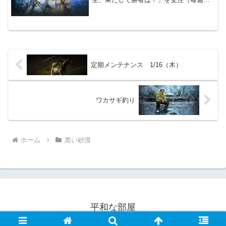
曜日00:00に初期化）いつものト先生チー
ムvsク先生チームのかけっこです。かけ
っこ競争の開始約5分前に「ダルロン」を
通じ...
定期メンテナンス 1/16（木）
ワカサギ釣り
ホーム
黒い砂漠
平和な部屋
© 2022 平和な部屋.