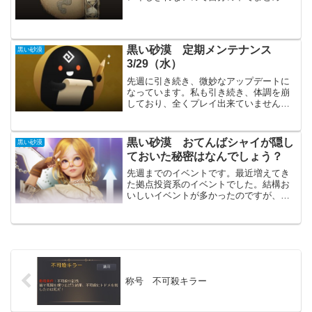
いと思います。今後見直して改善する事
もあると思います。2022年6月までの「黒
い砂漠」の記録です。最近している放置
プレイなど釣り放置...
黒い砂漠 定期メンテナンス
黒い砂漠
3/29（水）
先週に引き続き、微妙なアップデートに
なっています。私も引き続き、体調を崩
しており、全くプレイ出来ていません。
早く黒い砂漠をプレイ出来る様になりた
いです。今回は「メグ」のスキル調整が
された事以外はあまり重要な事は無さそ
黒い砂漠 おてんばシャイが隠し
黒い砂漠
うです。主要なアップデー...
ておいた秘密はなんでしょう？
先週までのイベントです。最近増えてき
た拠点投資系のイベントでした。結構お
いしいイベントが多かったのですが、今
回は微妙です。流石にこれまでが美味し
すぎたのかもしれません。おてんばシャ
イが隠しておいた秘密はなんでしょう？
ピント農場の「マルティナ...
称号 不可殺キラー