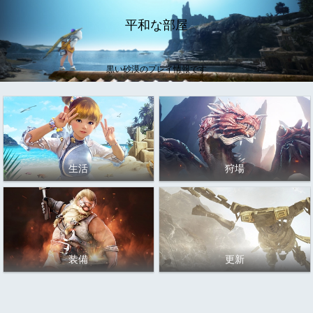
平和な部屋
黒い砂漠のプレイ情報です
生活
狩場
装備
更新