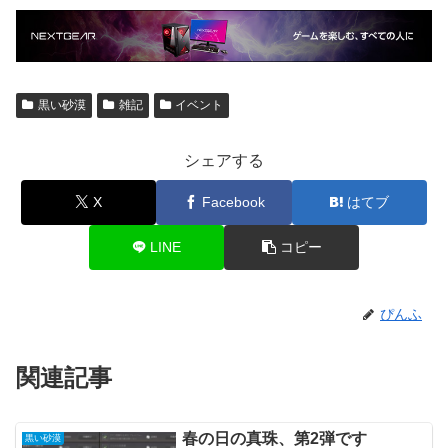
黒い砂漠
雑記
イベント
シェアする
X
Facebook
はてブ
LINE
コピー
ぴんふ
関連記事
春の日の真珠、第2弾です
黒い砂漠