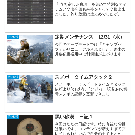
「 春を宿した真珠」を集めて特別なアイ
テムと交換今回も余裕をもって交換出来
ました。釣り放置は控えめでしたが、問
題無かった感じです。獲得期限は近づい
ていますが、交換期限はまだ余裕があり
ます。ですが、忘れないうちに交換して
おくと良いと思います。...
定期メンテナンス 12/31（水）
黒い砂漠
今回のアップデートでは「キャンプバ
フ」がリニューアルされました。終末の
月秘伝書適用中に利便性が上がります
が、既存の使い方も出来ます。イベント
では新年に合わせたものとHOTTIMEも新
たに始まっています。主要アップデート
各職の調整（SP）ドタ...
スノボ タイムアタック２
黒い砂漠
スノーボード：スピードタイムアタック
依頼より3分以内、2分以内、1分以内で称
号スノボの記録を更新できまし
た。・・・ずっとショートカットの場所
を間違えていたっぽい。１０秒以上の更
新です。なるべくドリフトをせず、要所
で加速を使っていく感じです。...
黒い砂漠 日記１
黒い砂漠
今回はただの日記です。特に有益な情報
は無いです。コンテンツが増えすぎてプ
レイしきれないので自分の中でまとめた