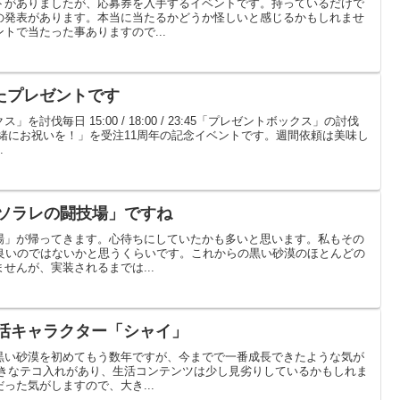
トがありましたが、応募券を入手するイベントです。持っているだけで
の発表があります。本当に当たるかどうか怪しいと感じるかもしれませ
トで当たった事ありますので...
たプレゼントです
討伐毎日 15:00 / 18:00 / 23:45「プレゼントボックス」の討伐
緒にお祝いを！」を受注11周年の記念イベントです。週間依頼は美味し
.
「ソラレの闘技場」ですね
場」が帰ってきます。心待ちにしていたかも多いと思います。私もその
も良いのではないかと思うくらいです。これからの黒い砂漠のほとんどの
せんが、実装されるまでは...
生活キャラクター「シャイ」
黒い砂漠を初めてもう数年ですが、今までで一番成長できたような気が
大きなテコ入れがあり、生活コンテンツは少し見劣りしているかもしれま
った気がしますので、大き...