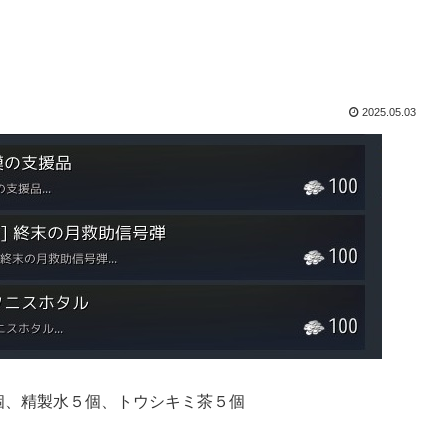
2025.05.03
個、精製水５個、トウシキミ茶５個