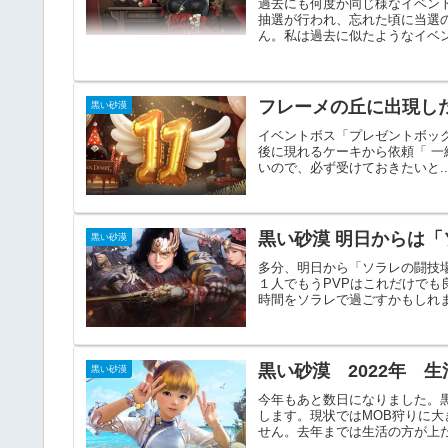
過去にも何度か同じ様なイベン
抽選が行われ、忘れた頃に当選
ん。私は過去に似たようなイベン
フレーメの丘に出現し
黒い砂漠
イベントボス「プレゼントボックス」を
後に現れるケーキから依頼「 一
いので、必ず受けておきたいと..
黒い砂漠 明日からは
黒い砂漠
多分、明日から「ソラレの闘技
１人でもうPVPはこれだけで
時間をソラレで過ごすかもしれま
黒い砂漠 2022年 
黒い砂漠
今年もあと数日になりました。
します。現状ではMOB狩りに
せん。去年までは生活の方が上だ