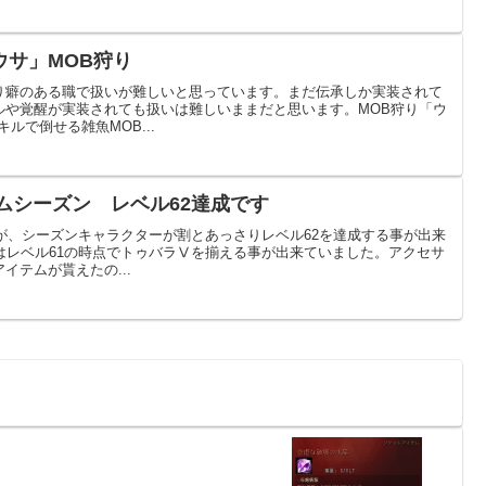
ウサ」MOB狩り
り癖のある職で扱いが難しいと思っています。まだ伝承しか実装されて
ルや覚醒が実装されても扱いは難しいままだと思います。MOB狩り「ウ
ルで倒せる雑魚MOB...
タムシーズン レベル62達成です
すが、シーズンキャラクターが割とあっさりレベル62を達成する事が出来
はレベル61の時点でトゥバラⅤを揃える事が出来ていました。アクセサ
イテムが貰えたの...