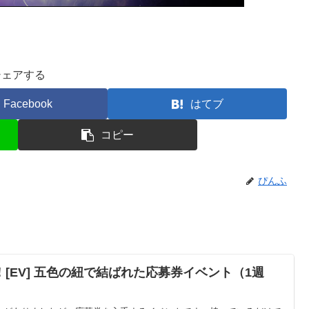
シェアする
Facebook
はてブ
コピー
ぴんふ
[EV] 五色の紐で結ばれた応募券イベント（1週