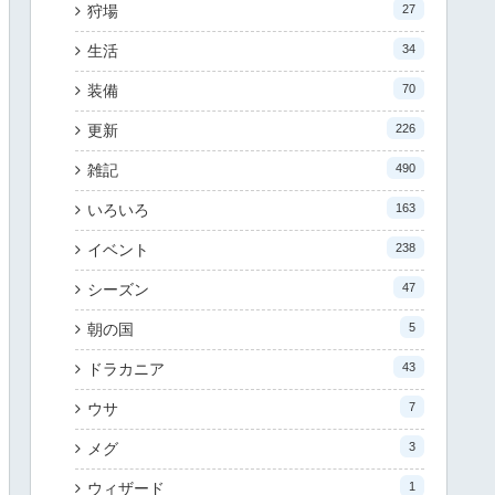
狩場
27
生活
34
装備
70
更新
226
雑記
490
いろいろ
163
イベント
238
シーズン
47
朝の国
5
ドラカニア
43
ウサ
7
メグ
3
ウィザード
1