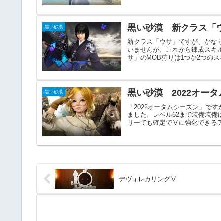
黒い砂漠 新クラス「
黒い砂漠
新クラス「ウサ」ですが、かな
いませんが、これから錬成スキ
サ」のMOB狩りは1つか2つのスキ
黒い砂漠 2022オー
黒い砂漠
「2022オータムシーズン」で
ました。レベル62まで装備装備
リーでも確定でⅤに強化できるア
デヴォレカリングⅤ