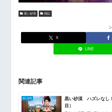
黒い砂漠
雑記
X
LINE
関連記事
黒い砂漠 ハズレなし！
黒い砂漠
目）