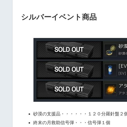
シルバーイベント商品
砂漠の支援品・・・・・・１２０分羅針盤２
終末の月救助信号弾・・・信号弾１個