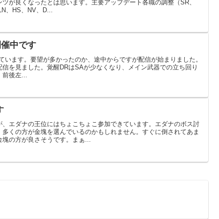
ンツが良くなったとは思います。主要アップデート各職の調整（SR、
N、HS、NV、D...
sが開催中です
s」が開幕しています。要望が多かったのか、途中からですが配信が始まりました。
配信を見ました。覚醒DRはSAが少なくなり、メイン武器での立ち回り
後左...
す
が、エダナの王位にはちょこちょこ参加できています。エダナのボス討
、多くの方が金塊を選んでいるのかもしれません。すぐに倒されてあま
塊の方が良さそうです。まぁ...