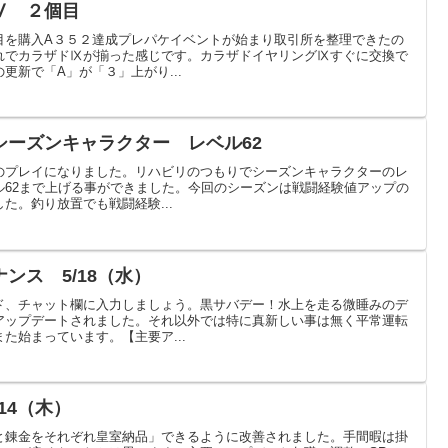
Ⅴ ２個目
目を購入A３５２達成プレパケイベントが始まり取引所を整理できたの
れでカラザドⅨが揃った感じです。カラザドイヤリングⅨすぐに交換で
更新で「A」が「３」上がり...
シーズンキャラクター レベル62
のプレイになりました。リハビリのつもりでシーズンキャラクターのレ
ル62まで上げる事ができました。今回のシーズンは戦闘経験値アップの
た。釣り放置でも戦闘経験...
ンス 5/18（水）
ド、チャット欄に入力しましょう。黒サバデー！水上を走る微睡みのデ
アップデートされました。それ以外では特に真新しい事は無く平常運転
た始まっています。【主要ア...
14（木）
と錬金をそれぞれ皇室納品」できるように改善されました。手間暇は掛