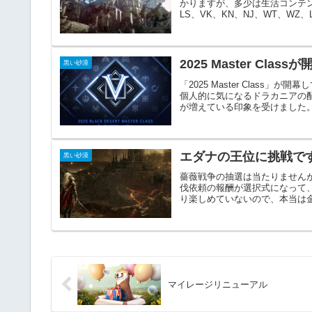
かりますが、多少は生活コンテ
LS、VK、KN、NJ、WT、WZ、L
2025 Master Clas
黒い砂漠
「2025 Master Clas
個人的に気になるドラカニアの
が増えている印象を受けました。前
エダナの王位に挑戦で
黒い砂漠
薔薇戦争の抽選は当たりません
伐依頼の報酬が選択式になって
り楽しめていないので、本当は金
マイレージリニューアル