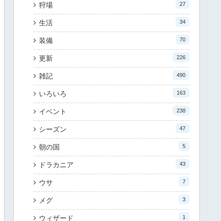
狩場
27
生活
34
装備
70
更新
226
雑記
490
いろいろ
163
イベント
238
シーズン
47
朝の国
5
ドラカニア
43
ウサ
7
メグ
3
ウィザード
1