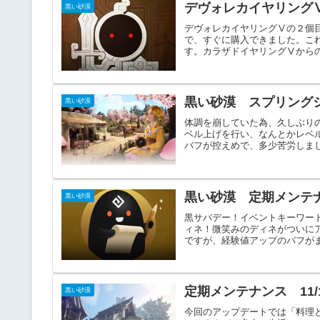
デヴォレカイヤリング
黒い砂漠
デヴォレカイヤリングⅤの２個
で、すぐに購入できました。こ
す。カラザドイヤリングⅤからの
黒い砂漠 スプリング
黒い砂漠
体調を崩していた為、久しぶり
ベル上げを行い、なんとかレベ
バフが控えめで、多少苦労しまし
黒い砂漠 定期メンテナ
黒い砂漠
黒サバデー！イベントキーワー
ィネ！微笑みのディネがついに
ですが、経験値アップのバフがま
定期メンテナンス 11/
黒い砂漠
今回のアップデートでは「料理