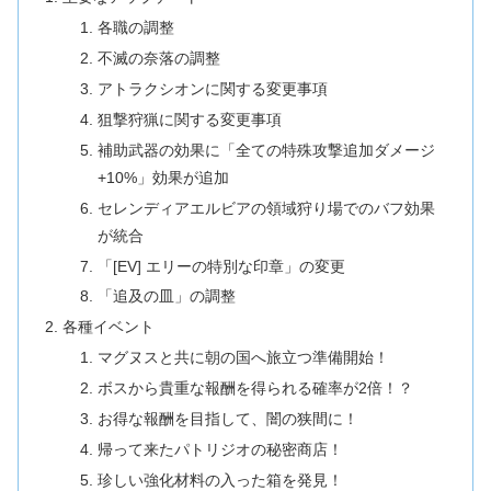
各職の調整
不滅の奈落の調整
アトラクシオンに関する変更事項
狙撃狩猟に関する変更事項
補助武器の効果に「全ての特殊攻撃追加ダメージ
+10%」効果が追加
セレンディアエルビアの領域狩り場でのバフ効果
が統合
「[EV] エリーの特別な印章」の変更
「追及の皿」の調整
各種イベント
マグヌスと共に朝の国へ旅立つ準備開始！
ボスから貴重な報酬を得られる確率が2倍！？
お得な報酬を目指して、闇の狭間に！
帰って来たパトリジオの秘密商店！
珍しい強化材料の入った箱を発見！