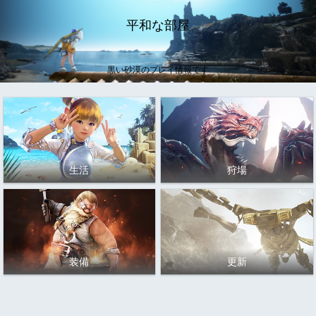
平和な部屋
黒い砂漠のプレイ情報です
生活
狩場
装備
更新