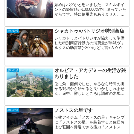
始めはバグかと思いました。スキルポイ
ントの経験値が100.000%で止まっていた
からです。特に使用先もありません。た
だずっと上がり続ける物だと勝ったに思
い込んでいました。スキルポイントカン
スト正直何時頃からカンストしていたの
シャカトゥ×パトリジオ特別商店
黒い砂漠
か分かりません。...
シャカトゥとパトリジオが協力して準備
した特別商店行動力の消費量が半減ヴォ
ルクスの助言箱(+300)など助言+３００を
入手する為のイベントで心待ちにしてい
た冒険者の方も多いと思います。今回は
「 シャカトゥの煌めく箱」や「 クロン石
の束」が追加...
オルビア・アカデミーの生活が終
黒い砂漠
わりました
兎に角、面倒でした。やるなら時間の掛
かる栽培から始めると良いかもしれませ
ん。途中、難しいところは調教の木馬が
見つからない事くらいでした。普通に野
生馬を捕獲したら、依頼が進むとは思い
ます。全てが終わったら、パール商店で
ノストスの星です
黒い砂漠
１００シルバーのパスを購...
宝物アイテム「ノストスの星」キャンプ
に「ノストスの星」を装着すると住居お
よび荘園へ帰還できる能力「ノストスの
星」を入手する事が出来ました。実装か