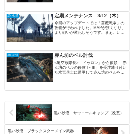
ら２か月ほどです。他の宝物アイテムに
比べると、かなり楽だったかもしれませ
ん。正直、使い勝手は悪い...
定期メンテナンス 3/12（木）
黒い砂漠
今回のアップデートでは「薔薇戦争」の
改善が行われました。MAPが狭くなり、
より戦いが激化しそうです。まぁ、いつ
も一方的なのであまり変わらないかもし
れません。新規イベントでは「追加HOT
TIME」と「春の日の真珠、第2弾」が始
まっています。...
赤ん坊のベル討伐
黒い砂漠
<亀空族隊長>「ドゥロン」から依頼「 赤
ん坊のベルの侵攻 I～III」を受注凍り付い
た水宮兵士に遁甲して赤ん坊のベルを討
伐赤ん坊のベルの出現時間（15:00、
18:00、23:30）「石殻ガニ」の代わりに
「赤ん坊のベル」イベントが始まりま
し...
黒い砂漠 サウニールキャンプ（改悪）
黒い砂漠 ブラックスターメイン武器