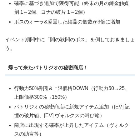
確率に基づき追加で獲得可能（終末の月の錬金触媒
剤 1～2個、ヨナの破片 1～2個）
ボスのオーラ&凝固した結晶の個数が3倍に増加
イベント期間中に「闇の狭間のボス」を倒しておきましょ
う。
帰って来たパトリジオの秘密商店！
行動力50%割引&上限価格DOWN（行動力50→25、
上限価格300%→150%）
パトリジオの秘密商店に新規アイテム追加（[EV] 記
憶の破片箱、[EV] ヴォルクスの叫び箱）
商店に出現する確率が上昇したアイテム（ヴォルク
スの助言等）