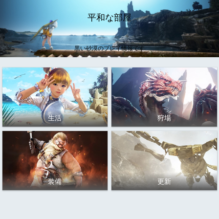
平和な部屋
黒い砂漠のプレイ情報です
生活
狩場
装備
更新