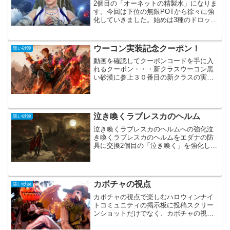
2個目の「オーネットの精製水」になりま
す。今回は下位の無限POTから徐々に強
化していきました。始めは3種のドロップ
アイテムを集めないと使えなかったので
非常に大変でした。今では1種でも回復力
は少ないですが、すぐに使用できます。
ウーコン実装記念クーポン！
黒い砂漠
直接ドロップしな...
動画を確認してクーポンコードを手に入
れるクーポン・・・新クラスウーコン黒
い砂漠に参上３０番目の新クラスの実装
記念のクーポンです。内容はイマイチで
すが、一応貰っておきましょう。「ウー
コン」自体は今後に期待といった感じで
す。アップデートの度に強...
泣き喚くラブレスカのヘルム
黒い砂漠
泣き喚くラブレスカのヘルムへの強化泣
き喚くラブレスカのヘルムをエダナの防
具に交換2個目の「泣き喚く」を強化しま
した。鎧と同じくヴォルクスの助言＋３
００を使用しての強化です。今回もあま
り苦労すること無く、１５回目で成功し
ました。これくらいなら...
カボチャの視点
黒い砂漠
カボチャの視点で楽しむハロウィンナイ
トコミュニティの掲示板に投稿スクリー
ンショットだけでなく、カボチャの視点
での投稿をする必要があります。あまり
難しく考えず、スクリーンショットに好