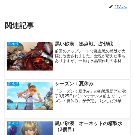
ぴんふ
関連記事
黒い砂漠 拠点戦、占領戦
黒い砂漠
前回のアップデートで拠点戦の報酬が大
幅に改善されました。金塊が増えた事も
ありますが、一番は水晶製作用の素材ま
で報酬で貰えるようになった事が大きい
かもしれません。各種イベントも開催さ
れており、これからの拠点戦、占領戦の
活性化が期待されます。拠...
シーズン：夏休み
黒い砂漠
「シーズン：夏休み」の挑戦課題(Y)が終
了9月25日(木)メンテナンス前まで「シー
ズン：夏休み」が予定より少しだけ早く
終わる様です。挑戦課題は受け取ってお
くと安心です。そしてまた新しいシーズ
ンが始まると思います。たぶんシーズン
キャラクター作...
黒い砂漠 オーネットの精製水
黒い砂漠
（2個目）