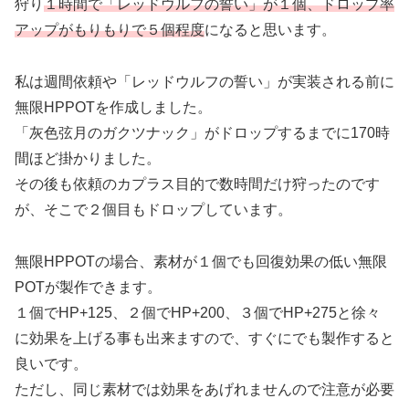
狩り
１時間で「レッドウルフの誓い」が１個、ドロップ率
アップがもりもりで５個
程度
になると思います。
私は週間依頼や「レッドウルフの誓い」が実装される前に
無限HPPOTを作成しました。
「灰色弦月のガクツナック」がドロップするまでに170時
間ほど掛かりました。
その後も依頼のカプラス目的で数時間だけ狩ったのです
が、そこで２個目もドロップしています。
無限HPPOTの場合、素材が１個でも回復効果の低い無限
POTが製作できます。
１個でHP+125、２個でHP+200、３個でHP+275と徐々
に効果を上げる事も出来ますので、すぐにでも製作すると
良いです。
ただし、同じ素材では効果をあげれませんので注意が必要