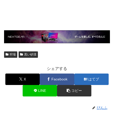
狩場
黒い砂漠
シェアする
X
Facebook
はてブ
LINE
コピー
ぴんふ