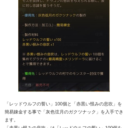
「レッドウルフの誓い」100個と「赤黒い恨みの息吹」を
簡易錬金する事で「灰色弦月のガクツナック」を入手でき
ます。
「赤黒い恨みの息吹」は「レッドウルフの誓い」100個を