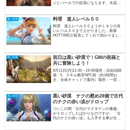
ジとパールでの拡張になります。水晶の
付け替えは気軽に出来る様になっていま
したが、枠が少なく、また登録できる水
晶自体も少なったです。今回の拡張によ
料理 道人レベル５０
黒い砂漠
り、利便性が大幅に向上し...
料理 道人レベル５０ようやくキリの良
いレベル５０まで上がりました。新春
HOTTIMEが延長してくれて助かりまし
た。最後は初心に帰って、ビール製作を
繰り返しての達成です。次は錬金のレベ
ル上げを頑張ろうと思います。ただまず
は素材集めからになるの...
祝日は黒い砂漠で！GMの祝福と
黒い砂漠
共に冒険しよう！
8月11日(月)11:00～19:00場所：自由決闘
場 - 5、スキル教官NPC前（約1時間お
き、全体チャットで案内）場所：一部の
狩り場にGMが現れるかも！？（チャンネ
ルランダム）連休中のイベントとしては
ちょっと微妙です。ですが、HOTTI...
黒い砂漠 ナクの慰め28個で古代
黒い砂漠
のナクの赤い涙がドロップ
ついこの間「古代のマクタナンの毒腺」
がドロップしたばかりなのですが、「古
代のナクの赤い涙」も入手する事が出来
ました。これで3種、すべての素材を集め
が完了です。無限MPPOTは3種すべてを