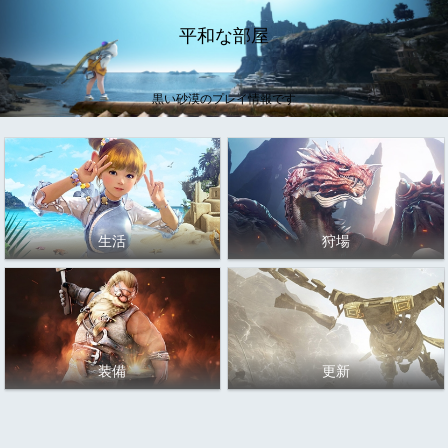
平和な部屋
黒い砂漠のプレイ情報です
生活
狩場
装備
更新