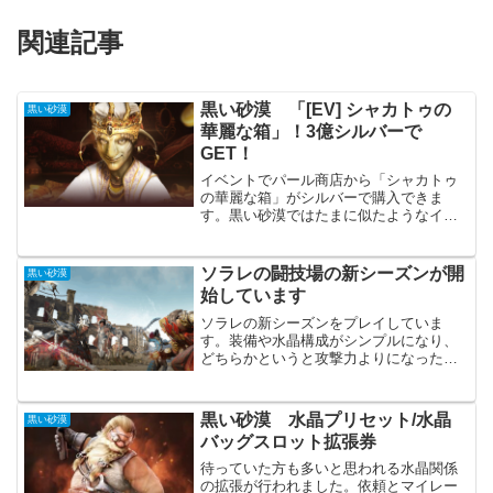
関連記事
黒い砂漠 「[EV] シャカトゥの
黒い砂漠
華麗な箱」！3億シルバーで
GET！
イベントでパール商店から「シャカトゥ
の華麗な箱」がシルバーで購入できま
す。黒い砂漠ではたまに似たようなイベ
ントが行われています。私だけかもしれ
ませんが、ほとんどの場合シルバー回収
イベントになってしまっています。運営
ソラレの闘技場の新シーズンが開
黒い砂漠
さんもそこの辺りは分かって...
始しています
ソラレの新シーズンをプレイしていま
す。装備や水晶構成がシンプルになり、
どちらかというと攻撃力よりになったと
感じます。PVP全体で抵抗の仕様も変わ
り、より白熱した戦が楽しめます。ただ
今回から勝利ポーズが増えました
黒い砂漠 水晶プリセット/水晶
黒い砂漠
が・・・必要でしょうか？あまり...
バッグスロット拡張券
待っていた方も多いと思われる水晶関係
の拡張が行われました。依頼とマイレー