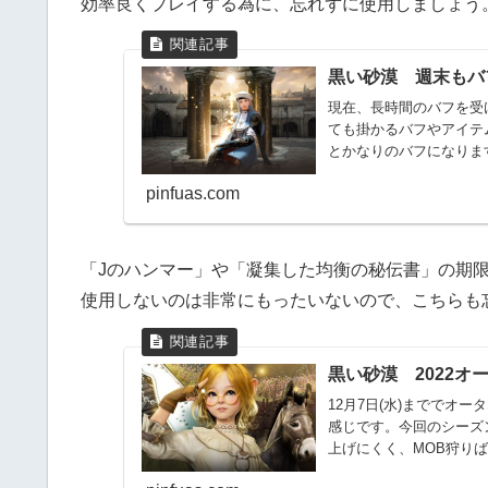
効率良くプレイする為に、忘れずに使用しましょう
黒い砂漠 週末もバ
現在、長時間のバフを受
ても掛かるバフやアイテ
とかなりのバフになりま
クーポ...
pinfuas.com
「Jのハンマー」や「凝集した均衡の秘伝書」の期
使用しないのは非常にもったいないので、こちらも
黒い砂漠 2022オ
12月7日(水)まででオ
感じです。今回のシーズ
上げにくく、MOB狩りば