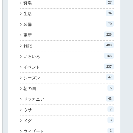
狩場
27
生活
34
装備
70
更新
226
雑記
489
いろいろ
163
イベント
237
シーズン
47
朝の国
5
ドラカニア
43
ウサ
7
メグ
3
ウィザード
1