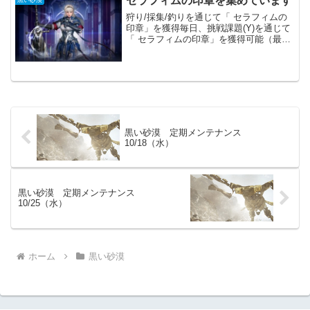
セラフィムの印章を集めています
はMOB狩りにおいて、...
狩り/採集/釣りを通じて「 セラフィムの
印章」を獲得毎日、挑戦課題(Y)を通じて
「 セラフィムの印章」を獲得可能（最大
270個）「 セラフィムの印章」を集めて
財貨リストUIを通じて報酬と交換（衣装
箱、クロン石など）私は１時間狩りをし
て１０個...
黒い砂漠 定期メンテナンス
10/18（水）
黒い砂漠 定期メンテナンス
10/25（水）
ホーム
黒い砂漠