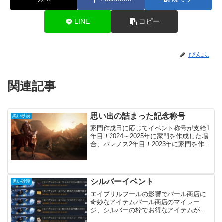
LINE
コピー
ぴんふ
関連記事
思い出の詰まった記念称号
黒い砂漠
家門作成日に応じてイベント称号が支給1
年目！2024～2025年に家門を作成した場
合、バレノス2年目！2023年に家門を作成
した場合、セレンディア3年目！2022年に
家門を作成した場合、カルフェオン4年
目！2021年に家門を作成した場合、メ...
シルバーイベント
黒い砂漠
エイプリルフールの影響でパール商店に
奇妙なアイテムパール商店のマイレー
ジ、シルバーの枠でお得なアイテムが販
売されています。期間以内には忘れずに