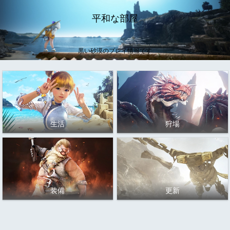
平和な部屋
黒い砂漠のプレイ情報です
生活
狩場
装備
更新