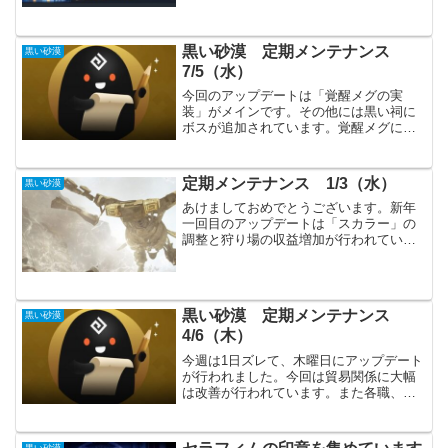
購入しておきたいところです。・・・購
入してから気づきましたが、どれも微妙
な効果になっています。何度...
黒い砂漠 定期メンテナンス
黒い砂漠
7/5（水）
今回のアップデートは「覚醒メグの実
装」がメインです。その他には黒い祠に
ボスが追加されています。覚醒メグに合
わせたイベントも実装されています。ど
ちらかというと、こちらがメインになる
かもしれません。主要アップデート得道
定期メンテナンス 1/3（水）
黒い砂漠
の炎をまといし道士、メグ覚...
あけましておめでとうございます。新年
一回目のアップデートは「スカラー」の
調整と狩り場の収益増加が行われていま
す。新規イベントは微妙な感じですし、
HOTTIMEが終わってしまった事が残念で
す。上位狩場での収益増加の様で、通う
狩場が変わる冒険者...
黒い砂漠 定期メンテナンス
黒い砂漠
4/6（木）
今週は1日ズレて、木曜日にアップデート
が行われました。今回は貿易関係に大幅
は改善が行われています。また各職、モ
ンスターに対してのみですが、スキルに
無敵時間が追加されています。イベント
は先週に引き続き微妙な感じです。今後
黒い砂漠