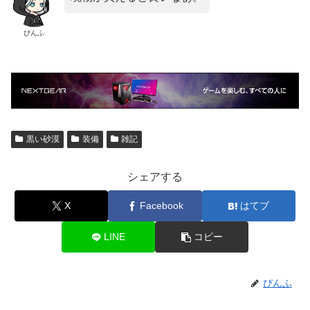
ぴんふ
黒い砂漠
装備
雑記
シェアする
X
Facebook
はてブ
LINE
コピー
ぴんふ