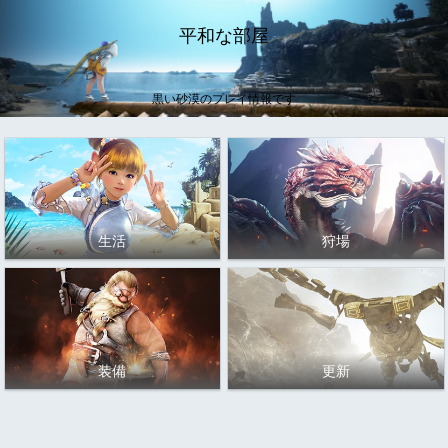
平和な部屋
黒い砂漠のプレイ情報です
生活
狩場
装備
更新