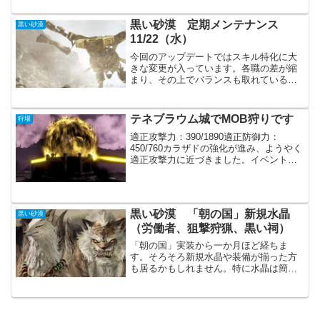
なコンテンツへのテコ入れに感じられま
す。今後は多少なりとも活性化していく
黒い砂漠 定期メンテナンス
黒い砂漠
事が望まれます。...
11/22（水）
今回のアップデートではスキル特化に大
きな変更が入っています。各職の差が縮
まり、その上でバランスも取れている様
な気がします。新規イベントは微妙な物
です。今週は今後、実装されるであろう
新規ウルキタ地域までの準備期間になり
テネブラウム城でMOB狩りです
狩場
そうです。各種アップデー...
適正攻撃力：390/1890適正防御力：
450/760カラザドの強化が進み、ようやく
適正攻撃力に近づきました。イベントの
料理での攻撃力アップも含めてのギリギ
リです。防御力についてはエダナの防具
の強化が初めは楽なので、余裕がある感
じです。MO...
黒い砂漠 「朝の国」新規水晶
黒い砂漠
（労働者、狙撃狩猟、黒い祠）
「朝の国」実装から一か月ほど経ちま
す。そろそろ新規水晶や装備が揃った方
も居るかもしれません。特に水晶は簡単
に強くなれるので、必ず入手したいとこ
ろです。「朝の国」新規水晶太初の水晶1
個しか付けれない特別な水晶です。この
水晶以外にも少し効果の弱...