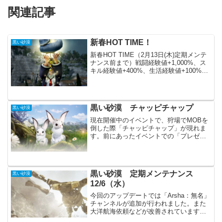
関連記事
新春HOT TIME！
黒い砂漠
新春HOT TIME（2月13日(木)定期メンテ
ナンス前まで）戦闘経験値+1,000%、ス
キル経験値+400%、生活経験値+100%、
アイテム獲得確率+100%一か月以上続い
たHOTTIMEも終わりが近づいています。
長すぎて私は最近さばりが...
黒い砂漠 チャッピチャップ
黒い砂漠
現在開催中のイベントで、狩場でMOBを
倒した際「チャッピチャップ」が現れま
す。前にあったイベントでの「プレゼン
トボックス」と似たような感じです。た
だ出現の仕方やアイテムの入手方法が若
干違うので、ちょっと戸惑うかもしれま
せん。また入手できるア...
黒い砂漠 定期メンテナンス
黒い砂漠
12/6（水）
今回のアップデートでは「Arsha：無名」
チャンネルが追加が行われました。また
大洋航海依頼などが改善されています。
PVPや海関係のどちらかというと不人気